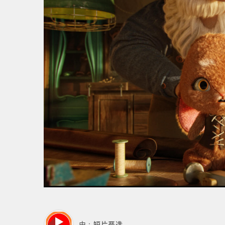
由 :
短片严选