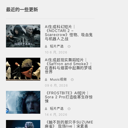
最近的一些更新
AI生成科幻短片｜
《NOCTARI 2 –
Scarecrow》怪物、吸血鬼
与机器人之战
短片严选
10 6 月, 2026
AI生成超现实舞蹈短片｜
《Saffron and Smoke》：
在香料与烟雾中起舞的梦境
世界
Music视频
09 6 月, 2026
《FROSTBITE》AI短片｜
Sora 2 Pro打造极寒生存惊
悚
短片严选
14 4 月, 2026
《触不到的那只手SUZUME
麻雀》 现场live｜宋素喜