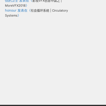
恬的卫士
发表在《
影视VFX创意中国之 |
》
MoreVFX2018
honour
发表在《
社会循环系统 | Circulatory
》
Systems