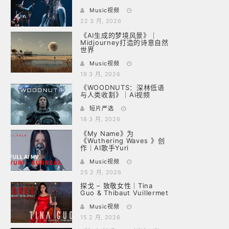
Music视频
22 3 月, 2026
《AI生成的梦境风景》｜
Midjourney打造的诗意自然
世界
Music视频
19 3 月, 2026
《WOODNUTS：深林低语
与人类收割》｜Ai视频
短片严选
18 3 月, 2026
《My Name》为
《Wuthering Waves 》创
作｜AI歌手Yuri
Music视频
25 2 月, 2026
探戈 – 致敬女性｜Tina
Guo & Thibaut Vuillermet
Music视频
15 2 月, 2026