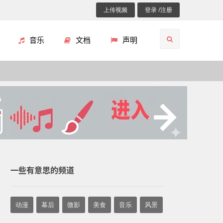
上传视频
登录 /注册
音乐
文档
声明
一些有意思的频道
动漫
幕后
微影
美食
音乐
风景