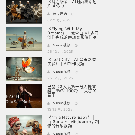
《舞之所爱：AI时尚舞蹈短
片 4K》）
短片严选
02 2 月, 2026
《Flying With My
Dreams》｜完全由 AI 协同
创作完成的超现实影像作品
Music视频
26 12 月, 2025
《Lost City｜AI 音乐影像
实验》｜AI制作视频
Music视频
25 12 月, 2025
巴赫《G大调第一号大提琴
组曲BWV 1007》｜大提琴
音乐
Music视频
13 12 月, 2025
《I’m a Nature Baby》 |
由 Suno 和 Midjourney 制
作的音乐视频
Music视频