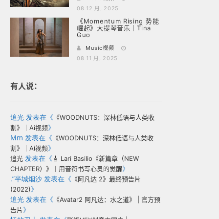
08 12 月, 2025
《Momentum Rising 势能
崛起》大提琴音乐｜Tina
Guo
Music视频
08 11 月, 2025
有人说：
追光
发表在《
《WOODNUTS：深林低语与人类收
》
割》｜Ai视频
Mm
发表在《
《WOODNUTS：深林低语与人类收
》
割》｜Ai视频
发表在《
追光
🎸 Lari Basilio《新篇章（NEW
》
CHAPTER）》｜用音符书写心灵的觉醒
.”半城烟沙
发表在《
《阿凡达 2》最终预告片
》
(2022)
追光
发表在《
《Avatar2 阿凡达：水之道》 | 官方预
》
告片