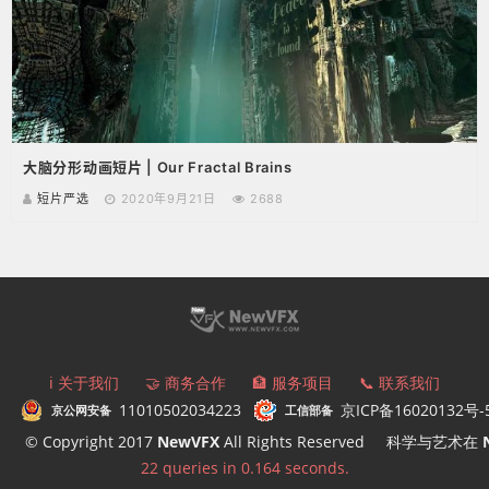
大脑分形动画短片 | Our Fractal Brains
短片严选
2020年9月21日
2688
ℹ️ 关于我们
🤝 商务合作
🏦 服务项目
📞 联系我们
11010502034223
京ICP备16020132号-
京公网安备
工信部备
© Copyright 2017
NewVFX
All Rights Reserved
科学与艺术在
22 queries in 0.164 seconds.