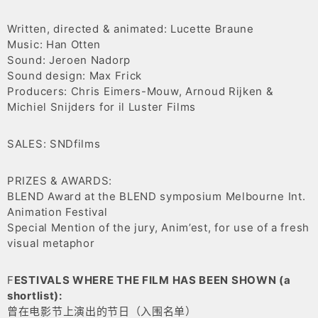
Written, directed & animated: Lucette Braune
Music: Han Otten
Sound: Jeroen Nadorp
Sound design: Max Frick
Producers: Chris Eimers-Mouw, Arnoud Rijken &
Michiel Snijders for il Luster Films
SALES: SNDfilms
PRIZES & AWARDS:
BLEND Award at the BLEND symposium Melbourne Int.
Animation Festival
Special Mention of the jury, Anim’est, for use of a fresh
visual metaphor
F
ESTIVALS WHERE THE FILM HAS BEEN SHOWN (a
shortlist):
曾在电影节上演出的节日（入围名单）